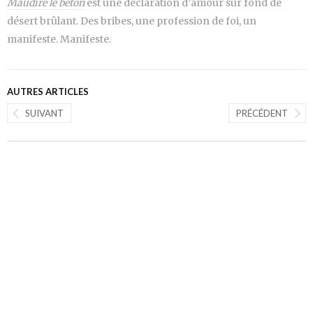
Maudire le béton
est une déclaration d’amour sur fond de
désert brûlant. Des bribes, une profession de foi, un
manifeste. Manifeste.
AUTRES ARTICLES
SUIVANT
PRÉCÉDENT